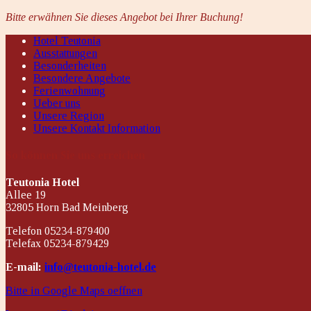
Bitte erwähnen Sie dieses Angebot bei Ihrer Buchung!
Hotel Teutonia
Ausstattungen
Besonderheiten
Besondere Angebote
Ferienwohnung
Ueber uns
Unsere Region
Unsere Kontakt Information
So können Sie uns erreichen
Teutonia Hotel
Allee 19
32805 Horn Bad Meinberg
Telefon 05234-879400
Telefax 05234-879429
E-mail:
info@teutonia-hotel.de
Bitte in Google Maps oeffnen