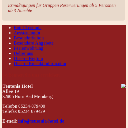
Ermäßigungen für Gruppen Reservierungen ab 5 Personen
ab 3 Naechte
Hotel Teutonia
Ausstattungen
Besonderheiten
Besondere Angebote
Ferienwohnung
Ueber uns
Unsere Region
Unsere Kontakt Information
So können Sie uns erreichen
Teutonia Hotel
Allee 19
32805 Horn Bad Meinberg
Telefon 05234-879400
Telefax 05234-879429
E-mail:
info@teutonia-hotel.de