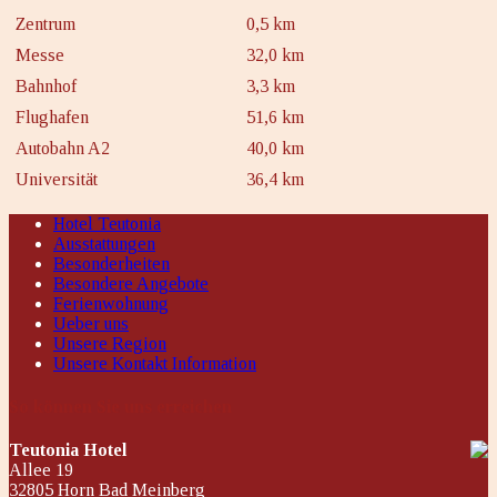
Zentrum
0,5 km
Messe
32,0 km
Bahnhof
3,3 km
Flughafen
51,6 km
Autobahn A2
40,0 km
Universität
36,4 km
Hotel Teutonia
Ausstattungen
Besonderheiten
Besondere Angebote
Ferienwohnung
Ueber uns
Unsere Region
Unsere Kontakt Information
So können Sie uns erreichen
Teutonia Hotel
Allee 19
32805 Horn Bad Meinberg