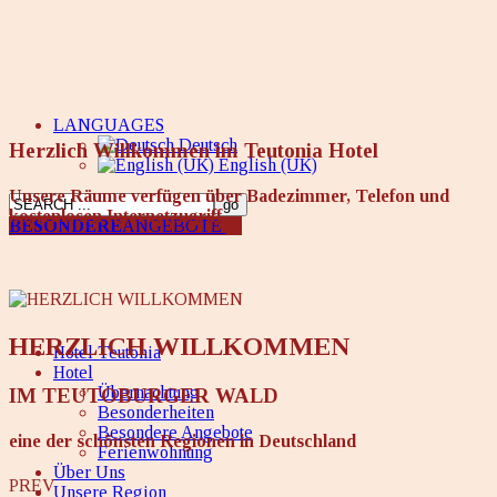
LANGUAGES
Deutsch
Herzlich Willkommen im Teutonia Hotel
English (UK)
Unsere Räume verfügen über Badezimmer, Telefon und
kostenlosen Internetzugriff
BESONDERE
ANGEBOTE
HERZLICH WILLKOMMEN
Hotel Teutonia
Hotel
Übernachtung
IM TEUTOBURGER WALD
Besonderheiten
Besondere Angebote
eine der schönsten Regionen in Deutschland
Ferienwohnung
Über Uns
PREV
Unsere Region